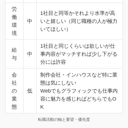
労
1社目と同等かそれより水準が高
働
中
いと嬉しい（同じ職種の人が極力
環
いてほしい）
境
1社目と同じくらいは欲しいが仕
給
中
事内容がマッチすれば少し下がる
与
分には許容
会
制作会社・インハウスなど特に業
社
態は気にしない
の
低
Webでもグラフィックでも仕事内
業
容に魅力を感じればどちらでもO
態
K
転職活動の軸と要望・優先度