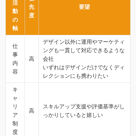
活
先
要望
動
度
の
軸
デザイン以外に運用やマーケティ
仕
ングも一貫して対応できるような
事
高
会社
内
いずれはデザインだけでなくディ
容
レクションにも携わりたい
キ
ャ
リ
スキルアップ支援や評価基準がし
高
ア
っかりしていると嬉しい
制
度